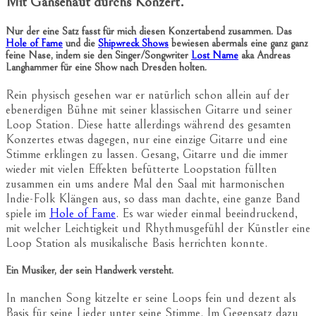
Mit Gänsehaut durchs Konzert.
Nur der eine Satz fasst für mich diesen Konzertabend zusammen. Das
Hole of Fame
und die
Shipwreck Shows
bewiesen abermals eine ganz ganz
feine Nase, indem sie den Singer/Songwriter
Lost Name
aka Andreas
Langhammer für eine Show nach Dresden holten.
Rein physisch gesehen war er natürlich schon allein auf der
ebenerdigen Bühne mit seiner klassischen Gitarre und seiner
Loop Station. Diese hatte allerdings während des gesamten
Konzertes etwas dagegen, nur eine einzige Gitarre und eine
Stimme erklingen zu lassen. Gesang, Gitarre und die immer
wieder mit vielen Effekten befütterte Loopstation füllten
zusammen ein ums andere Mal den Saal mit harmonischen
Indie-Folk Klängen aus, so dass man dachte, eine ganze Band
spiele im
Hole of Fame
. Es war wieder einmal beeindruckend,
mit welcher Leichtigkeit und Rhythmusgefühl der Künstler eine
Loop Station als musikalische Basis herrichten konnte.
Ein Musiker, der sein Handwerk versteht.
In manchen Song kitzelte er seine Loops fein und dezent als
Basis für seine Lieder unter seine Stimme. Im Gegensatz dazu