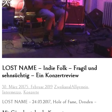
LOST NAME – Indie Folk – Fragil und
sehnsüchtig – Ein Konzertreview
30. März 2017
5. Februar 2019
Zweikanal
Allgemein
,
Intermezzo
,
Konzerte
LOST NAME – 24.03.2017, Hole of Fame, Dresden –