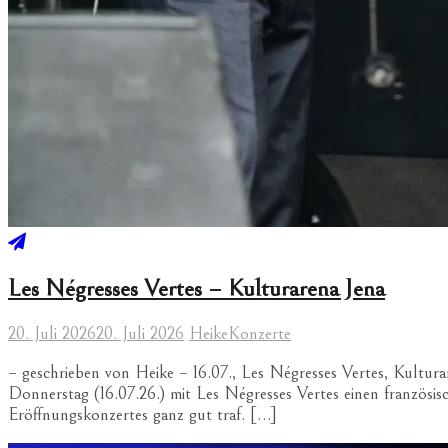
Les Négresses Vertes – Kulturarena Jena
20. Juli 2026
20. Juli 2026
Heike
Konzerte
– geschrieben von Heike – 16.07., Les Négresses Vertes, Kultur
Donnerstag (16.07.26.) mit Les Négresses Vertes einen französ
Eröffnungskonzertes ganz gut traf. […]