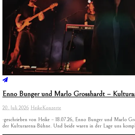
Enno Bunger und Marlo Grosshardt – Kultura
20. Juli 2026
Heike
Konzerte
-geschrieben von Heike – 18.07.26, Enno Bunger und Marlo Gros
der Kulturarena-Bühne. Und beide waren in der Lage uns komple