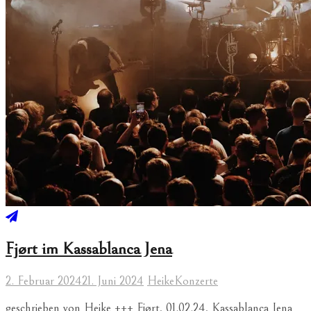
Fjørt im Kassablanca Jena
2. Februar 2024
21. Juni 2024
Heike
Konzerte
geschrieben von Heike +++ Fjørt, 01.02.24, Kassablanca Jena