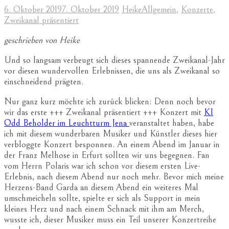
6. Oktober 2019
7. Oktober 2019
Heike
Allgemein
,
Konzerte
,
Zweikanal präsentiert
geschrieben von Heike
Und so langsam verbeugt sich dieses spannende Zweikanal-Jahr
vor diesen wundervollen Erlebnissen, die uns als Zweikanal so
einschneidend prägten.
Nur ganz kurz möchte ich zurück blicken: Denn noch bevor
wir das erste +++ Zweikanal präsentiert +++ Konzert mit
KI
Odd Beholder im Leuchtturm Jena
veranstaltet haben, habe
ich mit diesem wunderbaren Musiker und Künstler dieses hier
verbloggte Konzert besponnen. An einem Abend im Januar in
der Franz Melhose in Erfurt sollten wir uns begegnen. Fan
vom Herrn Polaris war ich schon vor diesem ersten Live-
Erlebnis, nach diesem Abend nur noch mehr. Bevor mich meine
Herzens-Band Garda an diesem Abend ein weiteres Mal
umschmeicheln sollte, spielte er sich als Support in mein
kleines Herz und nach einem Schnack mit ihm am Merch,
wusste ich, dieser Musiker muss ein Teil unserer Konzertreihe