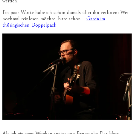
werden.
Ein paar Worte habe ich schon damals über ihn verloren: Wer
nochmal reinlesen möchte, bitte schön –
Garda im
thüringischen Doppelpack
Als ich ein paar Wochen später von Bruno aka Der Herr