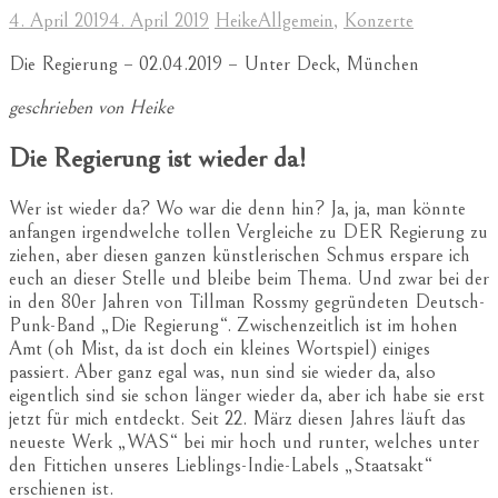
4. April 2019
4. April 2019
Heike
Allgemein
,
Konzerte
Die Regierung – 02.04.2019 – Unter Deck, München
geschrieben von Heike
Die Regierung ist wieder da!
Wer ist wieder da? Wo war die denn hin? Ja, ja, man könnte
anfangen irgendwelche tollen Vergleiche zu DER Regierung zu
ziehen, aber diesen ganzen künstlerischen Schmus erspare ich
euch an dieser Stelle und bleibe beim Thema. Und zwar bei der
in den 80er Jahren von Tillman Rossmy gegründeten Deutsch-
Punk-Band „Die Regierung“. Zwischenzeitlich ist im hohen
Amt (oh Mist, da ist doch ein kleines Wortspiel) einiges
passiert. Aber ganz egal was, nun sind sie wieder da, also
eigentlich sind sie schon länger wieder da, aber ich habe sie erst
jetzt für mich entdeckt. Seit 22. März diesen Jahres läuft das
neueste Werk „WAS“ bei mir hoch und runter, welches unter
den Fittichen unseres Lieblings-Indie-Labels „Staatsakt“
erschienen ist.