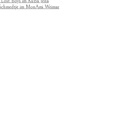
 Lost Boys im KuBa Jena
& Schmedtje im MonAmi Weimar