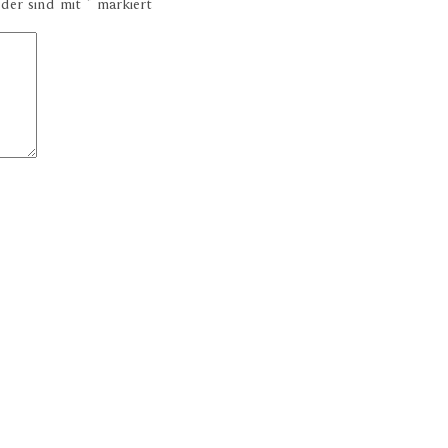
lder sind mit
*
markiert