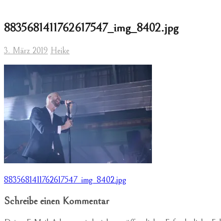
8835681411762617547_img_8402.jpg
3. März 2019
Heike
Beitragsnavigation
8835681411762617547_img_8402.jpg
Schreibe einen Kommentar