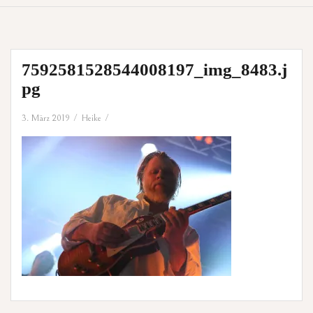
7592581528544008197_img_8483.j
pg
3. März 2019
Heike