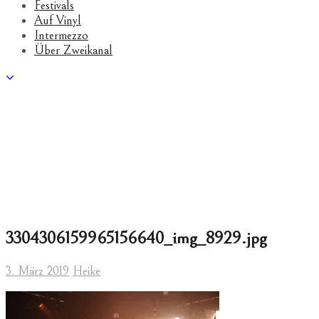
Festivals
Auf Vinyl
Intermezzo
Über Zweikanal
3304306159965156640_img_8929.jpg
3. März 2019
Heike