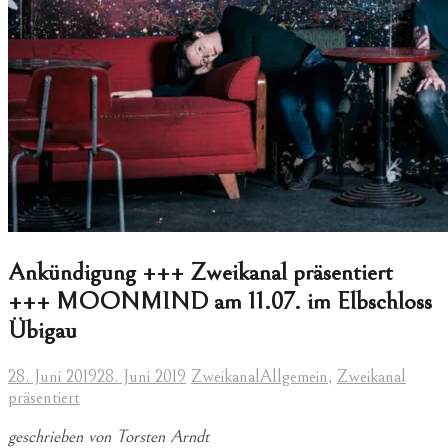
Ankündigung +++ Zweikanal präsentiert
+++ MOONMIND am 11.07. im Elbschloss
Übigau
28. Juni 2019
28. Juni 2019
Zweikanal
Allgemein
,
Zweikanal
präsentiert
geschrieben von Torsten Arndt