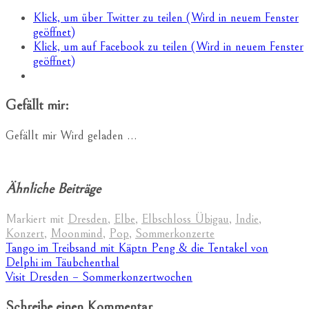
Klick, um über Twitter zu teilen (Wird in neuem Fenster
geöffnet)
Klick, um auf Facebook zu teilen (Wird in neuem Fenster
geöffnet)
Gefällt mir:
Gefällt mir
Wird geladen …
Ähnliche Beiträge
Markiert mit
Dresden
,
Elbe
,
Elbschloss Übigau
,
Indie
,
Konzert
,
Moonmind
,
Pop
,
Sommerkonzerte
Beitragsnavigation
Tango im Treibsand mit Käptn Peng & die Tentakel von
Delphi im Täubchenthal
Visit Dresden – Sommerkonzertwochen
Schreibe einen Kommentar