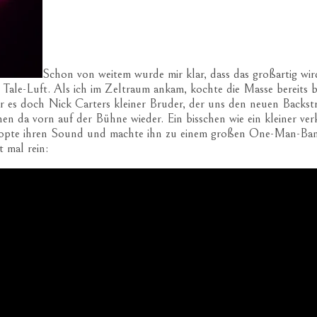
Schon von weitem wurde mir klar, dass das großartig wird
Tale-Luft. Als ich im Zeltraum ankam, kochte die Masse bereits bi
r es doch Nick Carters kleiner Bruder, der uns den neuen Backstre
chen da vorn auf der Bühne wieder. Ein bisschen wie ein kleiner v
pte ihren Sound und machte ihn zu einem großen One-Man-Band-S
 mal rein: