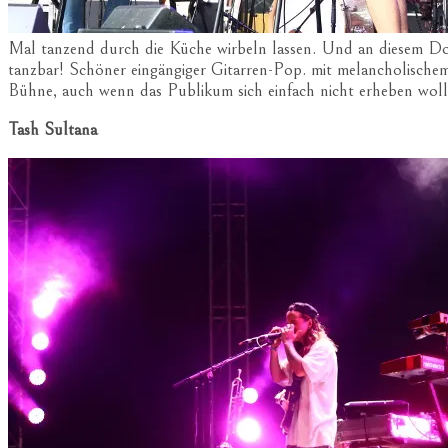
Mal tanzend durch die Küche wirbeln lassen. Und an diesem Don
tanzbar! Schöner eingängiger Gitarren-Pop. mit melancholischem
Bühne, auch wenn das Publikum sich einfach nicht erheben woll
Tash Sultana