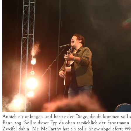
Anhieb nix anfangen und harrte der Dinge, die da kommen soll
Bann zog. Sollte dieser Typ da oben tatsächlich der Frontmann
Zweifel dahin. Mr. McCarthy hat ein tolle Show abgeliefert: Wi