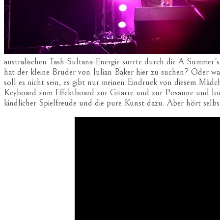
australischen Tash-Sultana-Energie surrte durch die A Summer´s 
hat der kleine Bruder von Julian Baker hier zu suchen? Oder wa
soll es nicht sein, es gibt nur meinen Eindruck von diesem Mäd
Keyboard zum Effektboard zur Gitarre und zur Posaune und loo
kindlicher Spielfreude und die pure Kunst dazu. Aber hört selbst