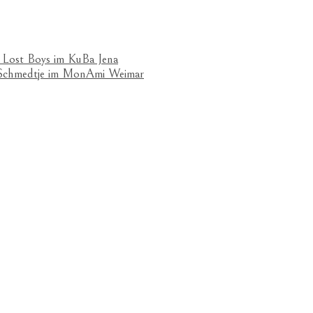
 Lost Boys im KuBa Jena
& Schmedtje im MonAmi Weimar