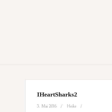
IHeartSharks2
3. Mai 2016
Heike