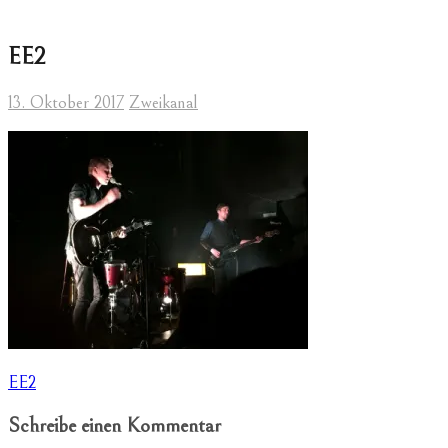
EE2
13. Oktober 2017
Zweikanal
Beitragsnavigation
EE2
Schreibe einen Kommentar