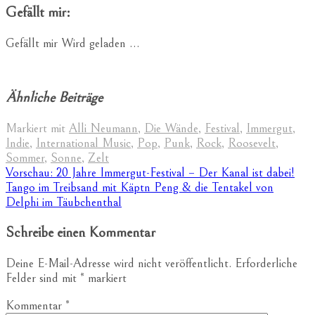
Gefällt mir:
Gefällt mir
Wird geladen …
Ähnliche Beiträge
Markiert mit
Alli Neumann
,
Die Wände
,
Festival
,
Immergut
,
Indie
,
International Music
,
Pop
,
Punk
,
Rock
,
Roosevelt
,
Sommer
,
Sonne
,
Zelt
Beitragsnavigation
Vorschau: 20 Jahre Immergut-Festival – Der Kanal ist dabei!
Tango im Treibsand mit Käptn Peng & die Tentakel von
Delphi im Täubchenthal
Schreibe einen Kommentar
Deine E-Mail-Adresse wird nicht veröffentlicht.
Erforderliche
Felder sind mit
*
markiert
Kommentar
*