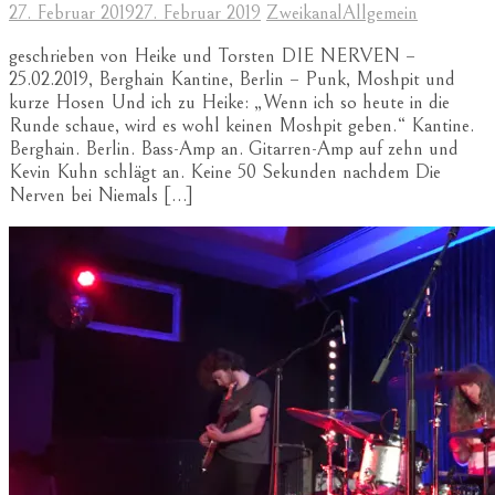
27. Februar 2019
27. Februar 2019
Zweikanal
Allgemein
geschrieben von Heike und Torsten DIE NERVEN –
25.02.2019, Berghain Kantine, Berlin – Punk, Moshpit und
kurze Hosen Und ich zu Heike: „Wenn ich so heute in die
Runde schaue, wird es wohl keinen Moshpit geben.“ Kantine.
Berghain. Berlin. Bass-Amp an. Gitarren-Amp auf zehn und
Kevin Kuhn schlägt an. Keine 50 Sekunden nachdem Die
Nerven bei Niemals […]