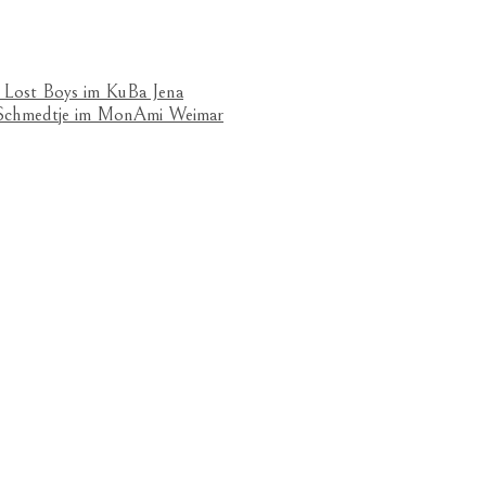
 Lost Boys im KuBa Jena
& Schmedtje im MonAmi Weimar