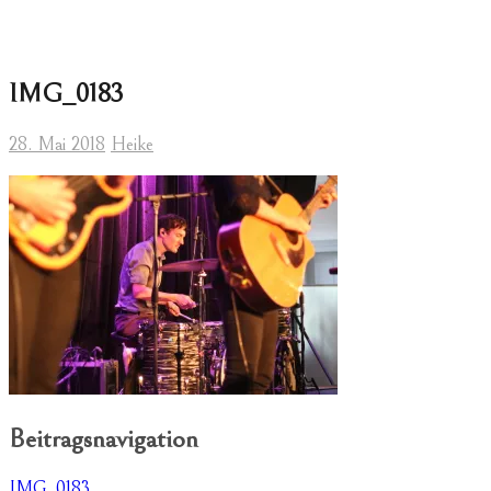
IMG_0183
28. Mai 2018
Heike
Beitragsnavigation
IMG_0183