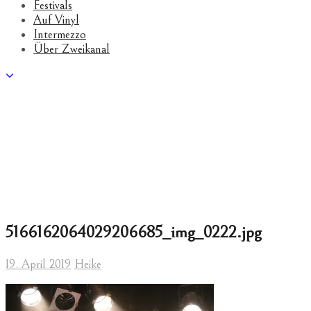
Festivals
Auf Vinyl
Intermezzo
Über Zweikanal
5166162064029206685_img_0222.jpg
19. April 2019
Heike