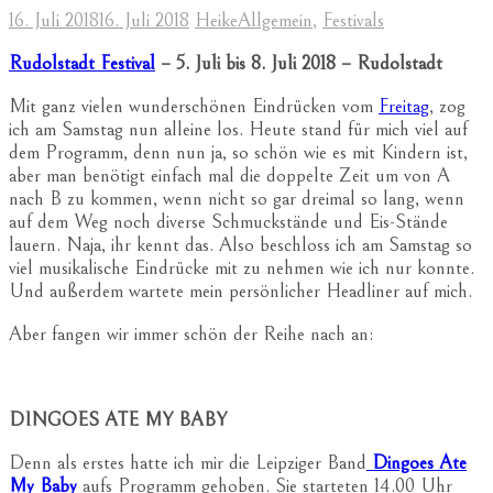
16. Juli 2018
16. Juli 2018
Heike
Allgemein
,
Festivals
Rudolstadt Festival
– 5. Juli bis 8. Juli 2018 – Rudolstadt
Mit ganz vielen wunderschönen Eindrücken vom
Freitag
, zog
ich am Samstag nun alleine los. Heute stand für mich viel auf
dem Programm, denn nun ja, so schön wie es mit Kindern ist,
aber man benötigt einfach mal die doppelte Zeit um von A
nach B zu kommen, wenn nicht so gar dreimal so lang, wenn
auf dem Weg noch diverse Schmuckstände und Eis-Stände
lauern. Naja, ihr kennt das. Also beschloss ich am Samstag so
viel musikalische Eindrücke mit zu nehmen wie ich nur konnte.
Und außerdem wartete mein persönlicher Headliner auf mich.
Aber fangen wir immer schön der Reihe nach an:
DINGOES ATE MY BABY
Denn als erstes hatte ich mir die Leipziger Band
Dingoes Ate
My Baby
aufs Programm gehoben. Sie starteten 14.00 Uhr