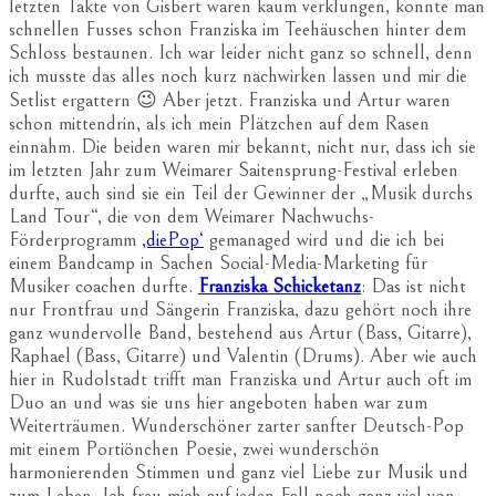
letzten Takte von Gisbert waren kaum verklungen, konnte man
schnellen Fusses schon Franziska im Teehäuschen hinter dem
Schloss bestaunen. Ich war leider nicht ganz so schnell, denn
ich musste das alles noch kurz nachwirken lassen und mir die
Setlist ergattern 😉 Aber jetzt. Franziska und Artur waren
schon mittendrin, als ich mein Plätzchen auf dem Rasen
einnahm. Die beiden waren mir bekannt, nicht nur, dass ich sie
im letzten Jahr zum Weimarer Saitensprung-Festival erleben
durfte, auch sind sie ein Teil der Gewinner der „Musik durchs
Land Tour“, die von dem Weimarer Nachwuchs-
Förderprogramm
‚diePop‘
gemanaged wird und die ich bei
einem Bandcamp in Sachen Social-Media-Marketing für
Musiker coachen durfte.
Franziska Schicketanz
: Das ist nicht
nur Frontfrau und Sängerin Franziska, dazu gehört noch ihre
ganz wundervolle Band, bestehend aus Artur (Bass, Gitarre),
Raphael (Bass, Gitarre) und Valentin (Drums). Aber wie auch
hier in Rudolstadt trifft man Franziska und Artur auch oft im
Duo an und was sie uns hier angeboten haben war zum
Weiterträumen. Wunderschöner zarter sanfter Deutsch-Pop
mit einem Portiönchen Poesie, zwei wunderschön
harmonierenden Stimmen und ganz viel Liebe zur Musik und
zum Leben. Ich freu mich auf jeden Fall noch ganz viel von