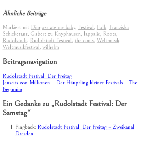
Ähnliche Beiträge
Markiert mit
Dingoes ate my baby
,
Festival
,
Folk
,
Franziska
Schicketanz
,
Gisbert zu Knyphausen
,
lappalie
,
Roots
,
Rudolstadt
,
Rudolstadt Festival
,
the coins
,
Weltmusik
,
Weltmusikfestival
,
wilhelm
Beitragsnavigation
Rudolstadt Festival: Der Freitag
Jenseits von Millionen – Der Häuptling kleiner Festivals – The
Beginning
Ein Gedanke zu „
Rudolstadt Festival: Der
Samstag
“
Pingback:
Rudolstadt Festival: Der Freitag – Zweikanal
Dresden