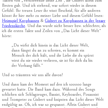
Takten von „Verschwende deine Zeit“, die Gisbert allein zum
Besten gab. Und ich stehend, war sofort wieder in diesem
Gefühl. Ihr treuen Leser ihr wisst Bescheid, für alle anderen
könnt ihr hier mehr zu meiner Liebe und diesem Gefühl lesen:
Heimspiel Knyphausen
&
Gisbert zu Knyphausen in der Jenaer
Friedenskirche
. Und das wurde nicht besser bzw. schlechter, als
ich die ersten Takte und Zeilen von „Das Licht dieser Welt“
hörte:
„Du wirfst dich hinein in das Licht dieser Welt,
dann fängst du an zu schreien, es kommt ein
Mensch der dich hält, und die Liebe die du spürst
wirst du nie wieder verlieren, sie ist für dich da bis
der Vorhang fällt.“
Und so träumten wir uns alle davon!
Und dann kam der Moment auf den ich sooooo lange
gewartet hatte. Die Band kam dazu. Während des Songs
schlichen sich Schlagzeuger, Bassist, Keyboarder, Posaunist
und Trompeter zu Gisbert und knipsten das Licht dieser Welt
endgültig an. Oh, ich war so gespannt. Allein Gisbert und